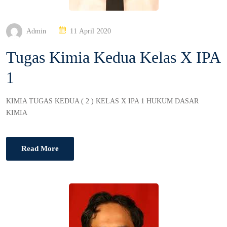
P
Admin
11 April 2020
O
Tugas Kimia Kedua Kelas X IPA
S
T
1
E
D
O
KIMIA TUGAS KEDUA ( 2 ) KELAS X IPA 1 HUKUM DASAR
N
KIMIA
Read More