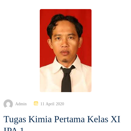
P
Admin
11 April 2020
O
Tugas Kimia Pertama Kelas XI
S
T
IPA 1
E