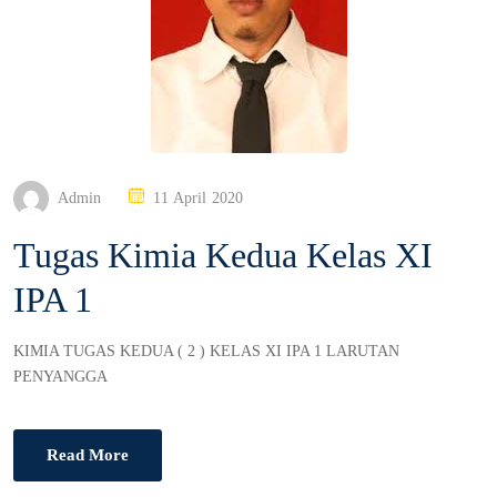
P
Admin
11 April 2020
O
Tugas Kimia Kedua Kelas XI
S
T
IPA 1
E
D
O
KIMIA TUGAS KEDUA ( 2 ) KELAS XI IPA 1 LARUTAN
N
PENYANGGA
Read More