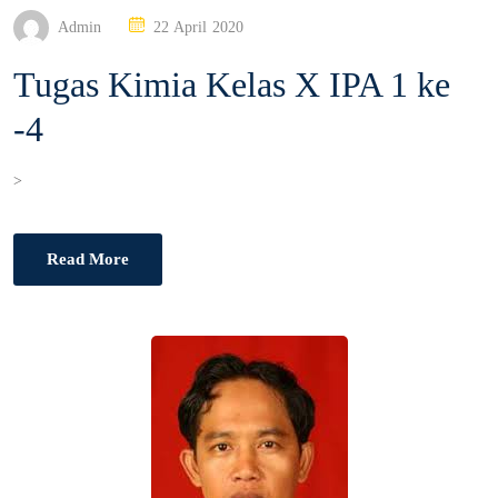
P
Admin
22 April 2020
O
Tugas Kimia Kelas X IPA 1 ke
S
T
-4
E
D
O
>
N
Read More