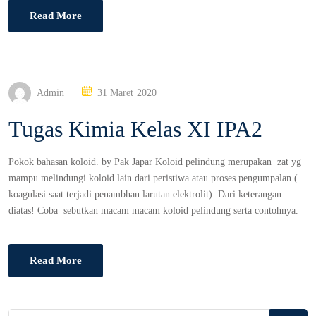
Read More
P
Admin
31 Maret 2020
O
Tugas Kimia Kelas XI IPA2
S
T
E
Pokok bahasan koloid. by Pak Japar Koloid pelindung merupakan zat yg
D
mampu melindungi koloid lain dari peristiwa atau proses pengumpalan (
O
koagulasi saat terjadi penambhan larutan elektrolit). Dari keterangan
N
diatas! Coba sebutkan macam macam koloid pelindung serta contohnya.
Read More