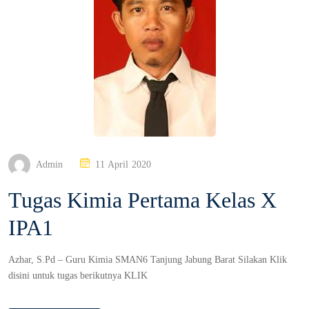
P
Admin
11 April 2020
O
Tugas Kimia Pertama Kelas X
S
T
IPA1
E
D
O
Azhar, S.Pd – Guru Kimia SMAN6 Tanjung Jabung Barat Silakan Klik
N
disini untuk tugas berikutnya KLIK