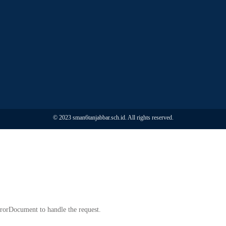
© 2023 sman6tanjabbar.sch.id. All rights reserved.
rrorDocument to handle the request.