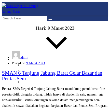
Home
Hari:
9 Maret 2023
admin
Profil
Posted on
9 Maret 2023
Sambutan
Sekapur Sirih
SMAN 6 Tanjung Jabung Barat Gelar Bazar dan
Sejarah
Pentas Seni
Visi & Misi
Mars Smansix
Betara, SMA Negeri 6 Tanjung Jabung Barat mendukung penuh kreatifitas
Logo
peserta didik disegala bidang. Tidak hanya di akademik saja, namun juga
Data Sekolah
non-akademik. Bentuk dukungan sekolah dalam mengembangkan non-
akademik siswa, diadakan kegiatan kegiatan Bazar dan Pentas Seni Program