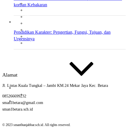
KIMIA PEMINATAN
korban Kebakaran
FISIKA
BK
SENI
PKW
Pendidikan Karakter: Pengertian, Fungsi, Tujuan, dan
PENJASKES
Urgensinya
BHS INDO
Alamat
Jl. Lintas Kuala Tungkal – Jambi KM.24 Mekar Jaya Kec. Betara
Ekstrakurikuler
PMR
085266699232
SPMB
sman1betara@gmail.com
sman1betara.sch.id
© 2023 sman6tanjabbar.sch.id. All rights reserved.