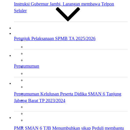
Instruksi Gubernur Jambi, Larangan membawa Telpon
Seluler
Materi
Petunjuk Pelaksanaan SPMB TA 2025/2026
PAI
PPKn
BHS. INGGRIS
BHS.INGGRIS PEMINATAN
Pengumuman
MATEMATIKA
MTK PEMINATAN
GEOGRAFI
GEOGRAFI PEMINATAN
Pengumuman Kelulusan Peserta Didika SMAN 6 Tanjung
SEJARAH
Jabung Barat TP 2023/2024
SEJARAH INDONESIA
EKONOMI
EKONOMI PEMINATAN
BIOLOGI
KIMIA
PMR SMAN 6 TJB Menumbuhkan sikap Peduli membantu