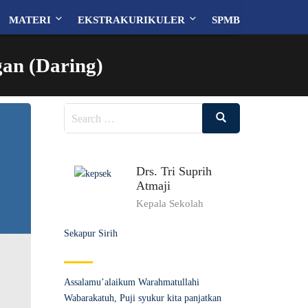
MATERI
EKSTRAKURIKULER
SPMB
gan (Daring)
Search
Search
for:
Drs. Tri Suprih
Atmaji
Kepala Sekolah
Sekapur Sirih
Assalamu’alaikum Warahmatullahi
Wabarakatuh, Puji syukur kita panjatkan