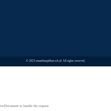
© 2023 sman6tanjabbar.sch.id. All rights reserved.
rrorDocument to handle the request.