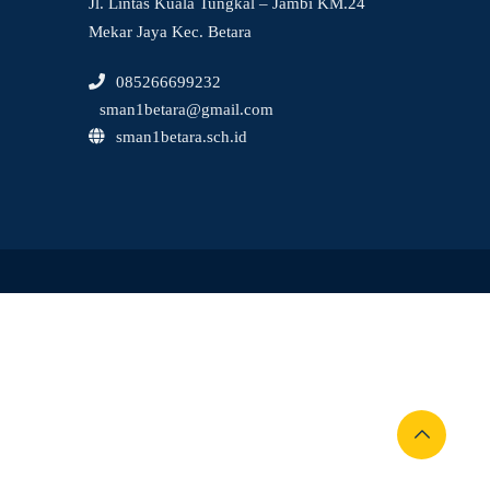
Jl. Lintas Kuala Tungkal – Jambi KM.24
Mekar Jaya Kec. Betara
085266699232
sman1betara@gmail.com
sman1betara.sch.id